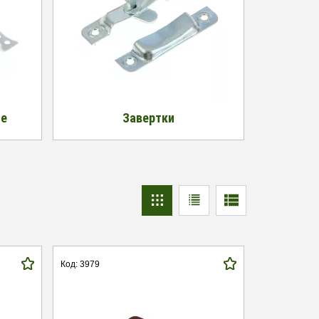
ые
Завертки
Код: 3979