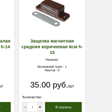
малая
Защелка магнитная
 h-14
средняя коричневая 6см h-
15
Наличие:
Московский тракт - 1
Каштак - 0
35.00 руб.
шт
/шт
Количество:
-
+
у
В корзину