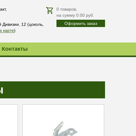
акт,
0
товаров
,
на сумму
0.00
руб.
Оформить заказ
й Дивизии, 12 (цоколь,
а карте
)
Контакты
ы