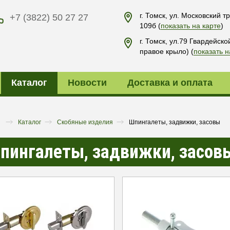
г. Томск, ул. Московский тр
+7 (3822) 50 27 27
109б
(
показать на карте
)
г. Томск, ул.79 Гвардейско
правое крыло)
(
показать н
Каталог
Новости
Доставка и оплата
я
Каталог
Скобяные изделия
Шпингалеты, задвижки, засовы
пингалеты, задвижки, засов