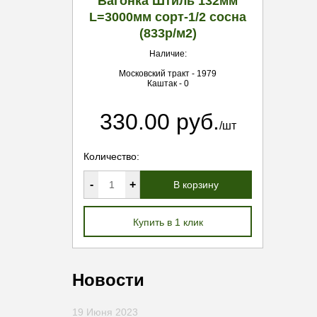
Вагонка Штиль 132мм
L=3000мм сорт-1/2 сосна
(833р/м2)
Наличие:
Московский тракт - 1979
Каштак - 0
330.00 руб.
/шт
Количество:
-
+
В корзину
Купить в 1 клик
Новости
19 Июня 2023