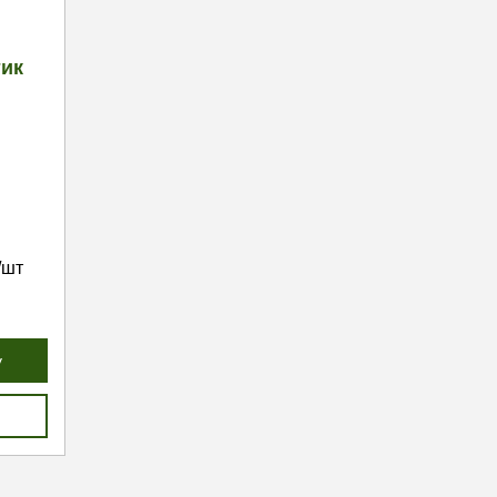
тик
/шт
у