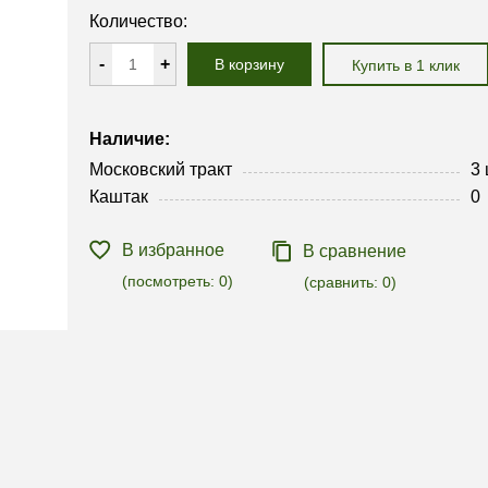
Количество:
-
+
В корзину
Купить в 1 клик
Наличие:
Московский тракт
3
Каштак
0
В избранное
В сравнение
(посмотреть:
0
)
(сравнить:
0
)