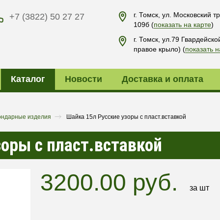
г. Томск, ул. Московский тр
+7 (3822) 50 27 27
109б
(
показать на карте
)
г. Томск, ул.79 Гвардейско
правое крыло)
(
показать н
Каталог
Новости
Доставка и оплата
ондарные изделия
Шайка 15л Русские узоры с пласт.вставкой
зоры с пласт.вставкой
3200.00 руб.
за шт