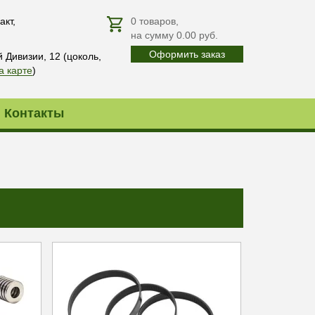
акт,
0
товаров
,
на сумму
0.00
руб.
Оформить заказ
й Дивизии, 12 (цоколь,
а карте
)
Контакты