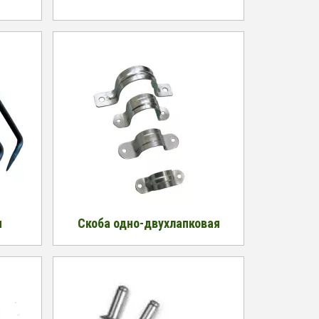
я
Скоба одно-двухлапковая