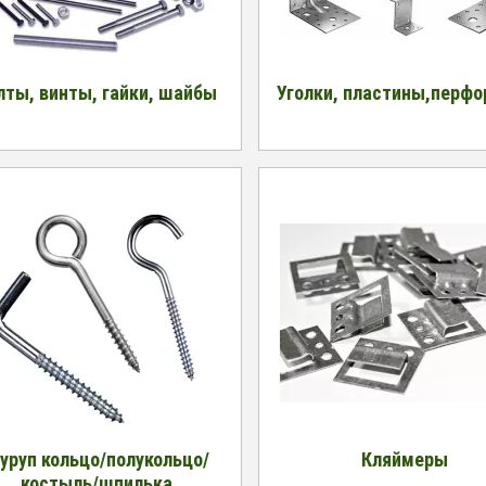
лты, винты, гайки, шайбы
Уголки, пластины,перфо
уруп кольцо/полукольцо/
Кляймеры
костыль/шпилька