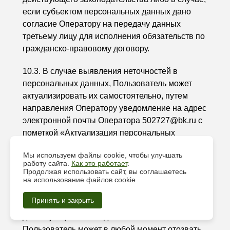
если субъектом персональных данных дано
согласие Оператору на передачу данных
третьему лицу для исполнения обязательств по
гражданско-правовому договору.
10.3. В случае выявления неточностей в
персональных данных, Пользователь может
актуализировать их самостоятельно, путем
направления Оператору уведомление на адрес
электронной почты Оператора 502727@bk.ru с
пометкой «Актуализация персональных
данных».
Мы используем файлы cookie, чтобы улучшать
работу сайта.
Как это работает
.
10.4. Срок обработки персональных данных
Продолжая использовать сайт, вы соглашаетесь
определяется достижением целей, для которых
на использование файлов cookie
были собраны персональные данные, если
Принять и закрыть
иной срок не предусмотрен договором или
действующим законодательством.
Пользователь может в любой момент отозвать