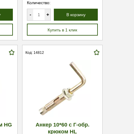
Количество:
-
+
у
В корзину
Купить в 1 клик
Код: 14812
ом HG
Анкер 10*60 с Г-обр.
крюком HL