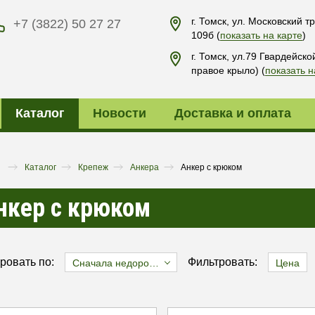
г. Томск, ул. Московский тр
+7 (3822) 50 27 27
109б
(
показать на карте
)
г. Томск, ул.79 Гвардейско
правое крыло)
(
показать н
Каталог
Новости
Доставка и оплата
я
Каталог
Крепеж
Анкера
Анкер с крюком
нкер с крюком
ровать по:
Фильтровать:
Сначала недорогие
Цена