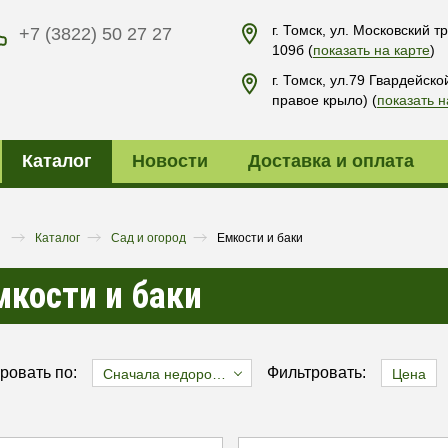
г. Томск, ул. Московский тр
+7 (3822) 50 27 27
109б
(
показать на карте
)
г. Томск, ул.79 Гвардейско
правое крыло)
(
показать н
Каталог
Новости
Доставка и оплата
я
Каталог
Сад и огород
Емкости и баки
мкости и баки
ровать по:
Фильтровать:
Сначала недорогие
Цена